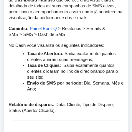
do
Dashboard Intuitivo
que oferece uma visão clara e
detalhada de todas as suas campanhas de SMS ativas,
permitindo o acompanhamento assim como já acontece na
visualização da performance dos e-mails.
Caminho:
Painel BonifiQ
>
Relatórios
>
E-mails &
SMS
>
SMS
>
Dash de SMS
No Dash você visualiza os seguintes indicadores:
Taxa de Abertura:
Saiba exatamente quantos
clientes abriram suas mensagens;
Taxa de Cliques:
Saiba exatamente quantos
clientes clicaram no link de direcionando para o
seu site;
Envio de SMS por período:
Dia, Semana, Mês e
Ano;
Relatório de disparos:
Data, Cliente, Tipo de Disparo,
Status (Aberto/ Clicado).