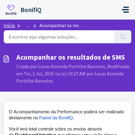
Ir para o conteúdo principal
BonifiQ
Início
...
Acompanhar os resultados de SMS
Acompanhar os resultados de SMS
Criada por Lucas Almeida Portilho Barcelos, Modificado
em Ter, 1 Jul, 2025 na (o) 10:27 AM por Lucas Almeida
Portilho Barcelos
O
Acompanhamento da Performance
poderá ser realizado
diretamente no
Painel da BonifiQ
.
Você terá total controle sobre os envios através