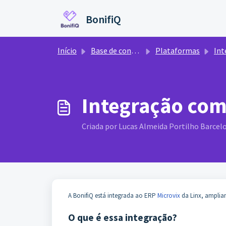
Ir para o conteúdo principal
BonifiQ
Início
Base de conhecimento
Plataformas
Integr
Integração com
Criada por Lucas Almeida Portilho Barcelo
A BonifiQ está integrada ao ERP
Microvix
da Linx, amplian
O que é essa integração?