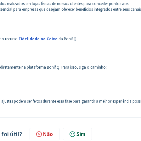
s realizados em lojas físicas de nossos clientes para conceder pontos aos
encial para empresas que desejam oferecer benefícios integrados entre seus canai
o do recurso
Fidelidade no Caixa
da BonifiQ.
diretamente na plataforma BonifiQ. Para isso, siga o caminho:
 ajustes podem ser feitos durante essa fase para garantir a melhor experiência possí
foi útil?
Não
Sim