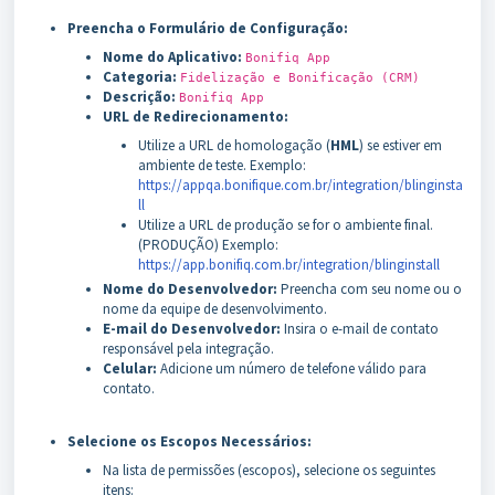
Preencha o Formulário de Configuração:
Nome do Aplicativo:
Bonifiq App
Categoria:
Fidelização e Bonificação (CRM)
Descrição:
Bonifiq App
URL de Redirecionamento:
Utilize a URL de homologação (
HML
) se estiver em
ambiente de teste. Exemplo:
https://appqa.bonifique.com.br/integration/blinginsta
ll
Utilize a URL de produção se for o ambiente final.
(PRODUÇÃO) Exemplo:
https://app.bonifiq.com.br/integration/blinginstall
Nome do Desenvolvedor:
Preencha com seu nome ou o
nome da equipe de desenvolvimento.
E-mail do Desenvolvedor:
Insira o e-mail de contato
responsável pela integração.
Celular:
Adicione um número de telefone válido para
contato.
Selecione os Escopos Necessários:
Na lista de permissões (escopos), selecione os seguintes
itens: