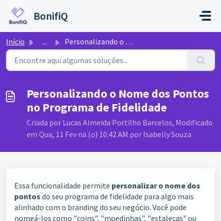
Ir para o conteúdo principal
BonifiQ
Início
...
Personalizando o Nome dos Pontos no Programa de Fidelidade
Personalizando o Nome dos Pontos
no Programa de Fidelidade
Criada por Lucas Almeida Portilho Barcelos, Modificado
em Qua, 11 Fev na (o) 10:42 AM por Isabelly Souza
Essa funcionalidade permite
personalizar o nome dos
pontos
do seu programa de fidelidade para algo mais
alinhado com o branding do seu negócio. Você pode
nomeá-los como "coins", "moedinhas", "estalecas" ou