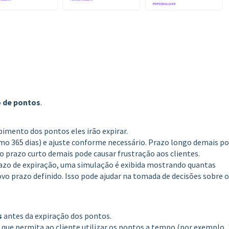
o de pontos
.
imento dos pontos eles irão expirar.
mo 365 dias) e ajuste conforme necessário. Prazo longo demais p
o prazo curto demais pode causar frustração aos clientes.
azo de expiração, uma simulação é exibida mostrando quantas
vo prazo definido. Isso pode ajudar na tomada de decisões sobre o
s
antes da expiração dos pontos.
 que permita ao cliente utilizar os pontos a tempo (por exemplo,