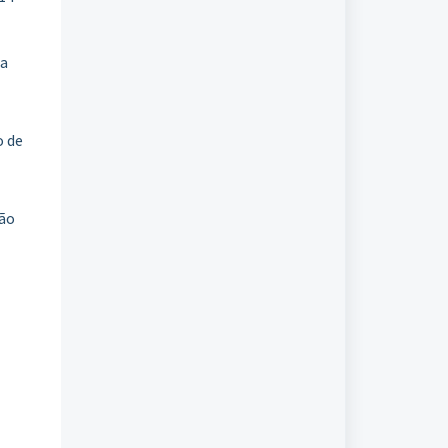
ma
o de
ção