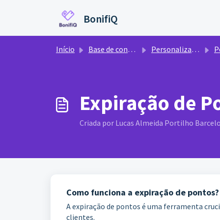
Ir para o conteúdo principal
BonifiQ
Início
Base de conhecimento
Personalizações
Pe
Expiração de P
Criada por Lucas Almeida Portilho Barcelo
Como funciona a expiração de pontos?
A expiração de pontos é uma ferramenta cruci
clientes.