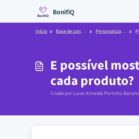
Ir para o conteúdo principal
BonifiQ
Início
Base de conhecimento
Personalizações
Pe
E possível most
cada produto?
Criada por Lucas Almeida Portilho Barcelo