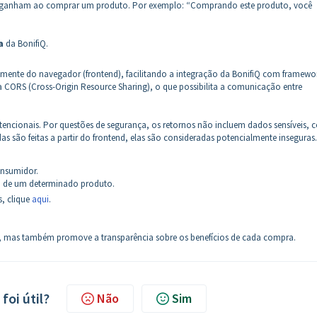
eles ganham ao comprar um produto. Por exemplo: “Comprando este produto, você
a
da BonifiQ.
amente do navegador (frontend), facilitando a integração da BonifiQ com framewo
a CORS (Cross-Origin Resource Sharing), o que possibilita a comunicação entre
ntencionais. Por questões de segurança, os retornos não incluem dados sensíveis,
 são feitas a partir do frontend, elas são consideradas potencialmente inseguras.
onsumidor.
a de um determinado produto.
, clique
aqui
.
e, mas também promove a transparência sobre os benefícios de cada compra.
foi útil?
Não
Sim