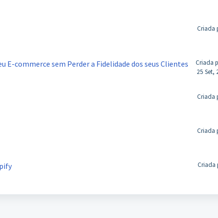
Criada 
Criada 
eu E-commerce sem Perder a Fidelidade dos seus Clientes
25 Set,
Criada 
Criada 
Criada 
pify