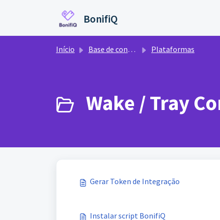
Ir para o conteúdo principal
BonifiQ
Início
Base de conhecimento
Plataformas
Wake / Tray Cor
Gerar Token de Integração
Instalar script BonifiQ