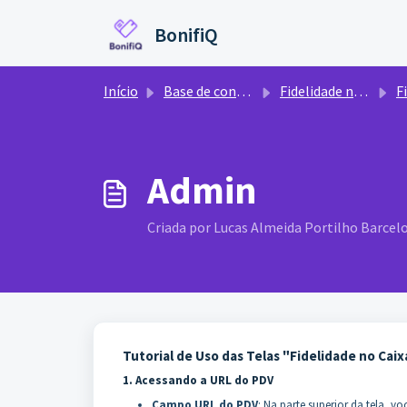
Ir para o conteúdo principal
BonifiQ
Início
Base de conhecimento
Fidelidade no Caixa
Fi
Admin
Criada por Lucas Almeida Portilho Barcelo
Tutorial de Uso das Telas "Fidelidade no Cai
1. Acessando a URL do PDV
Campo URL do PDV
: Na parte superior da tela, 