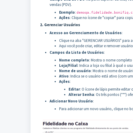
vendas (PDV).
Exemplo
:
demoqa.fidelidade.bonifiq.c
Ações
: Clique no ícone de "copiar" para copi
2. Gerenciar Usuários
Acesso ao Gerenciamento de Usuários
:
Clique na aba "GERENCIAR USUÁRIOS" para aces
Aqui você pode criar, editar e remover usuári
Campos da Lista de Usuários
:
Nome completo
: Mostra o nome completo d
Loja/Filial
: Indica a loja ou filial à qual o u
Nome de usuário
: Mostra o nome de usuári
Ativo
: Indica se o usuário está ativo (com um
Ações
:
Editar
: O ícone de lápis permite editar
Alterar Senha
: Os três pontos (***) o
Adicionar Novo Usuário
:
Para adicionar um novo usuário, clique no bo