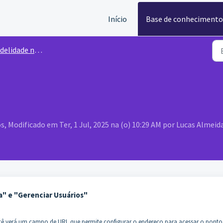
Início
Base de conhecimento
delidade no Caixa
s, Modificado em Ter, 1 Jul, 2025 na (o) 10:29 AM por Lucas Almeid
xa" e "Gerenciar Usuários"
você verá um campo de URL que permite configurar o endereço para acessar o ponto