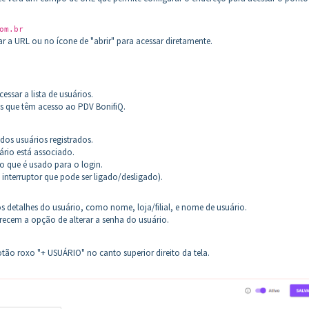
om.br
ar a URL ou no ícone de "abrir" para acessar diretamente.
sar a lista de usuários.
os que têm acesso ao PDV BonifiQ.
os usuários registrados.
suário está associado.
o que é usado para o login.
 interruptor que pode ser ligado/desligado).
 os detalhes do usuário, como nome, loja/filial, e nome de usuário.
ferecem a opção de alterar a senha do usuário.
tão roxo "+ USUÁRIO" no canto superior direito da tela.