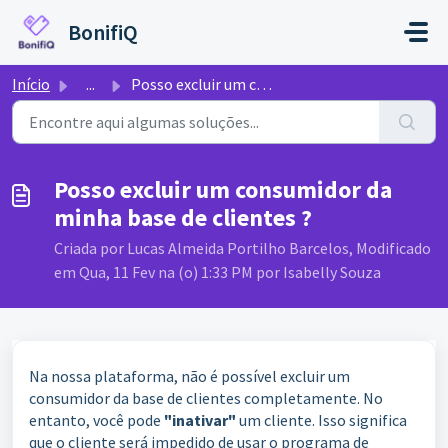
Ir para o conteúdo principal
BonifiQ
Início
...
Posso excluir um consumidor da minha base de clientes ?
Posso excluir um consumidor da
minha base de clientes ?
Criada por Lucas Almeida Portilho Barcelos, Modificado
em Qua, 11 Fev na (o) 1:33 PM por Isabelly Souza
Na nossa plataforma, não é possível excluir um
consumidor da base de clientes completamente. No
entanto, você pode
"inativar"
um cliente. Isso significa
que o cliente será impedido de usar o programa de